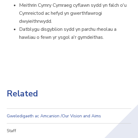
Meithrin Cymry Cymraeg cyflawn sydd yn falch o'u
Cymreictod ac hefyd yn gwerthfawrogi
dwyieithrwydd.
Datblygu disgyblion sydd yn parchu rheolau a
hawliau o fewn yr ysgol a'r gymdeithas.
Related
Gweledigaeth ac Amcanion /Our Vision and Aims
Staff