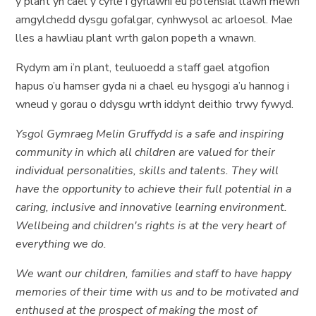
y plant yn cael y cyfle i gyflawni eu potensial llawn mewn
amgylchedd dysgu gofalgar, cynhwysol ac arloesol. Mae
lles a hawliau plant wrth galon popeth a wnawn.
Rydym am i’n plant, teuluoedd a staff gael atgofion
hapus o’u hamser gyda ni a chael eu hysgogi a’u hannog i
wneud y gorau o ddysgu wrth iddynt deithio trwy fywyd.
Ysgol Gymraeg Melin Gruffydd is a safe and inspiring
community in which all children are valued for their
individual personalities, skills and talents. They will
have the opportunity to achieve their full potential in a
caring, inclusive and innovative learning environment.
Wellbeing and children's rights is at the very heart of
everything we do.
We want our children, families and staff to have happy
memories of their time with us and to be motivated and
enthused at the prospect of making the most of