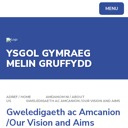
Skip to content ↓
MENU
Powered by
Translate
YSGOL GYMRAEG
MELIN GRUFFYDD
ADREF / HOME
AMDANOM NI / ABOUT
US
GWELEDIGAETH AC AMCANION /OUR VISION AND AIMS
Gweledigaeth ac Amcanion
/Our Vision and Aims