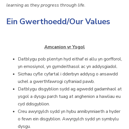
learning as they progress through life.
Ein Gwerthoedd/Our Values
Amcanion yr Ysgol
Datblygu pob plentyn hyd eithaf ei allu yn gorfforol,
yn emosiynol, yn gymdeithasol ac yn addysgiadol.
Sicrhau cyfle cyfartal i dderbyn addysg o ansawdd
uchel a gwerthfawrogi cyfraniad pawb.
Datblygu disgyblion sydd ag agwedd gadarnhaol at
ysgol a dysgu parch tuag at anghenion a hawliau eu
cyd ddisgyblion.
Creu awyrgylch sydd yn hybu annibynniaeth a hyder
o fewn ein disgyblion. Awyrgylch sydd yn symbylu
dysgu.